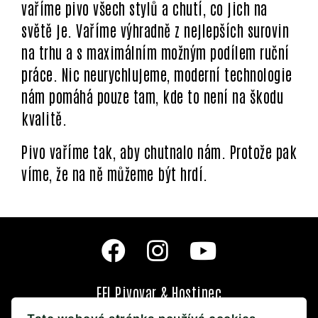
vaříme pivo všech stylů a chutí, co jich na
světě je. Vaříme výhradně z nejlepších surovin
na trhu a s maximálním možným podílem ruční
práce. Nic neurychlujeme, moderní technologie
nám pomáhá pouze tam, kde to není na škodu
kvalitě.
Pivo vaříme tak, aby chutnalo nám. Protože pak
víme, že na ně můžeme být hrdí.
EFI Pivovar & Hostinec
Nám. 28. října 1903/23, 602 00 Brno‑střed