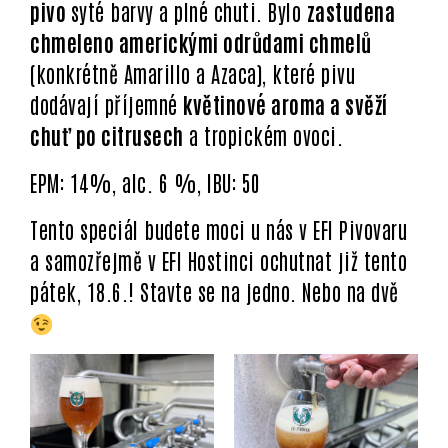
pivo
syté barvy a plné chuti. Bylo
zastudena
chmeleno americkými odrůdami chmelů
(konkrétně Amarillo a Azaca), které pivu
dodávají příjemné
květinové aroma a svěží
chuť po citrusech
a tropickém ovoci.
EPM: 14%, alc. 6 %, IBU: 50
Tento speciál budete moci u nás v EFI Pivovaru
a samozřejmě v EFI Hostinci ochutnat již tento
pátek, 18.6.! Stavte se na jedno. Nebo na dvě