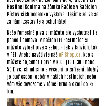
Hostinci Konírna na Zámku Račice v Račicích-
Pístovicích
nedaleko Vyškova. Těšíme se, že se
za námi zastavíte a ochutnáte!
Naše řemeslná piva si můžete ale vychutnat i z
pohodlí domova. V našich EFI Hostincích si
můžete vybrat piva s sebou – jak v lahvích, tak
v PET. Anebo navštivte náš
eFiShop.cz
, kde si
můžete objednat i piva v KEGu (10 l, 30 l nebo
50 l) vč. chladicího a výčepního zařízení. Možný
je buď osobní odběr v našich hostincích, nebo
vám vše dovezeme v rámci Brna a okolí do 25
km.