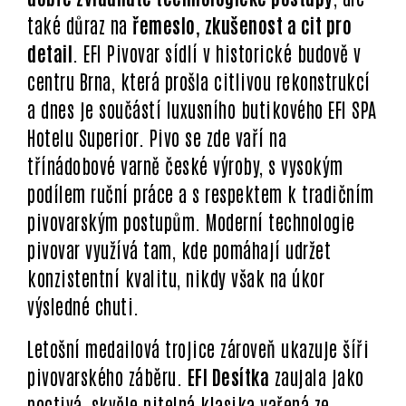
také důraz na
řemeslo, zkušenost a cit pro
detail
. EFI Pivovar sídlí v historické budově v
centru Brna, která prošla citlivou rekonstrukcí
a dnes je součástí luxusního butikového EFI SPA
Hotelu Superior. Pivo se zde vaří na
třínádobové varně české výroby, s vysokým
podílem ruční práce a s respektem k tradičním
pivovarským postupům. Moderní technologie
pivovar využívá tam, kde pomáhají udržet
konzistentní kvalitu, nikdy však na úkor
výsledné chuti.
Letošní medailová trojice zároveň ukazuje šíři
pivovarského záběru.
EFI Desítka
zaujala jako
poctivá, skvěle pitelná klasika vařená ze