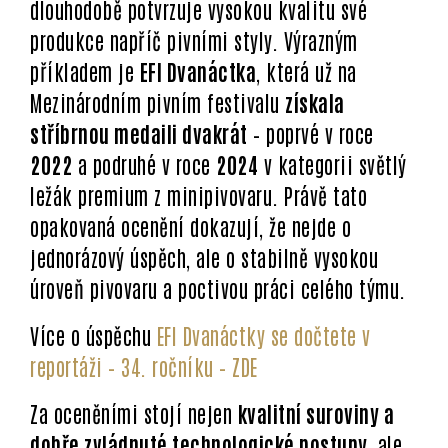
dlouhodobě potvrzuje vysokou kvalitu své
produkce napříč pivními styly. Výrazným
příkladem je
EFI Dvanáctka
, která už na
Mezinárodním pivním festivalu
získala
stříbrnou medaili dvakrát
– poprvé v roce
2022
a podruhé v roce
2024
v kategorii světlý
ležák premium z minipivovaru. Právě tato
opakovaná ocenění dokazují, že nejde o
jednorázový úspěch, ale o stabilně vysokou
úroveň pivovaru a poctivou práci celého týmu.
Více o úspěchu
EFI Dvanáctky se dočtete v
reportáži – 34. ročníku – ZDE
Za oceněními stojí nejen
kvalitní suroviny a
dobře zvládnuté technologické postupy
, ale