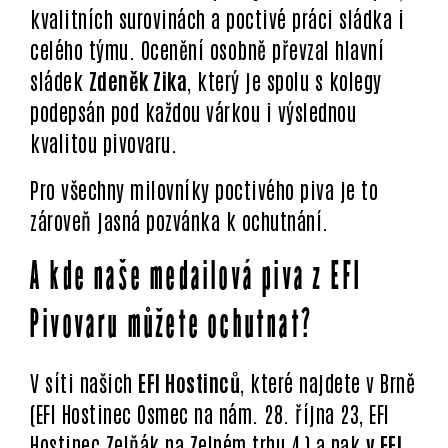
kvalitních surovinách a poctivé práci sládka i
celého týmu. Ocenění osobně převzal hlavní
sládek
Zdeněk Zika
, který je spolu s kolegy
podepsán pod každou várkou i výslednou
kvalitou pivovaru.
Pro všechny milovníky poctivého piva je to
zároveň jasná pozvánka k ochutnání.
A kde naše medailová piva z EFI
Pivovaru můžete ochutnat?
V síti našich
EFI Hostinců
, které najdete v Brně
(EFI Hostinec Osmec na nám. 28. října 23, EFI
Hostinec Zelňák na Zelném trhu 4,) a pak
v EFI