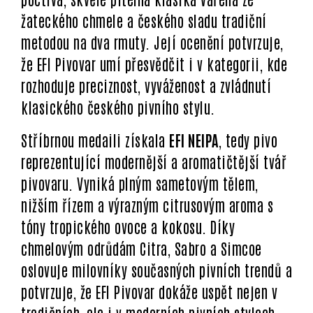
žateckého chmele a českého sladu tradiční
metodou na dva rmuty. Její ocenění potvrzuje,
že EFI Pivovar umí přesvědčit i v kategorii, kde
rozhoduje preciznost, vyváženost a zvládnutí
klasického českého pivního stylu.
Stříbrnou medaili získala
EFI NEIPA
, tedy pivo
reprezentující modernější a aromatičtější tvář
pivovaru. Vyniká plným sametovým tělem,
nižším řízem a výrazným citrusovým aroma s
tóny tropického ovoce a kokosu. Díky
chmelovým odrůdám Citra, Sabro a Simcoe
oslovuje milovníky současných pivních trendů a
potvrzuje, že EFI Pivovar dokáže uspět nejen v