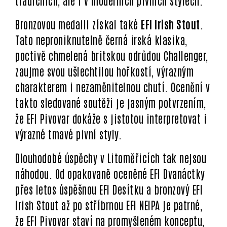
tradičních, ale i v moderních pivních stylech.
Bronzovou medaili získal také
EFI Irish Stout
.
Tato neproniknutelně černá irská klasika,
poctivě chmelená britskou odrůdou Challenger,
zaujme svou ušlechtilou hořkostí, výrazným
charakterem i nezaměnitelnou chutí. Ocenění v
takto sledované soutěži je jasným potvrzením,
že EFI Pivovar dokáže s jistotou interpretovat i
výrazné tmavé pivní styly.
Dlouhodobé úspěchy v Litoměřicích tak nejsou
náhodou. Od opakovaně oceněné EFI Dvanáctky
přes letos úspěšnou EFI Desítku a bronzový EFI
Irish Stout až po stříbrnou EFI NEIPA je patrné,
že EFI Pivovar staví na promyšleném konceptu,