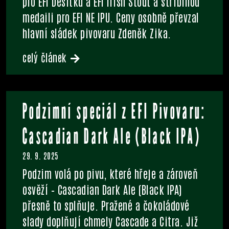
pro EFI Desítku a EFI Irish Stout a stříbrnou
medaili pro EFI NE IPU. Ceny osobně převzal
hlavní sládek pivovaru Zdeněk Zika.
celý článek
Podzimní speciál z EFI Pivovaru:
Cascadian Dark Ale (Black IPA)
29. 9. 2025
Podzim volá po pivu, které hřeje a zároveň
osvěží – Cascadian Dark Ale (Black IPA)
přesně to splňuje. Pražené a čokoládové
slady doplňují chmely Cascade a Citra. Již