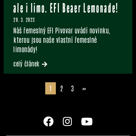
ale i limo. EFI Beaer Lemonade!
28. 3. 2023
Náš řemeslný EFI Pivovar uvádí novinku,
kterou jsou naše vlastní řemeslné
limonády!
celý článek
1
2
3
»